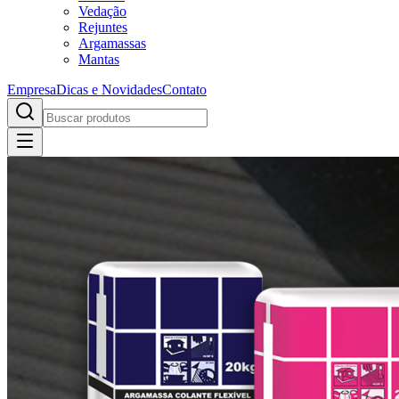
Vedação
Rejuntes
Argamassas
Mantas
Empresa
Dicas e Novidades
Contato